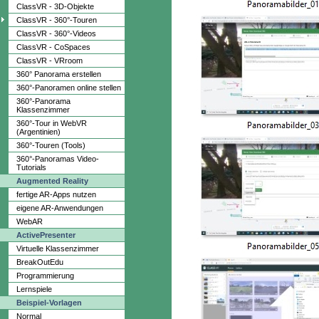
ClassVR - 3D-Objekte
ClassVR - 360°-Touren
ClassVR - 360°-Videos
ClassVR - CoSpaces
ClassVR - VRroom
360° Panorama erstellen
360°-Panoramen online stellen
360°-Panorama
Klassenzimmer
360°-Tour in WebVR
(Argentinien)
360°-Touren (Tools)
360°-Panoramas Video-
Tutorials
Augmented Reality
fertige AR-Apps nutzen
eigene AR-Anwendungen
WebAR
ActivePresenter
Virtuelle Klassenzimmer
BreakOutEdu
Programmierung
Lernspiele
Beispiel-Vorlagen
Normal