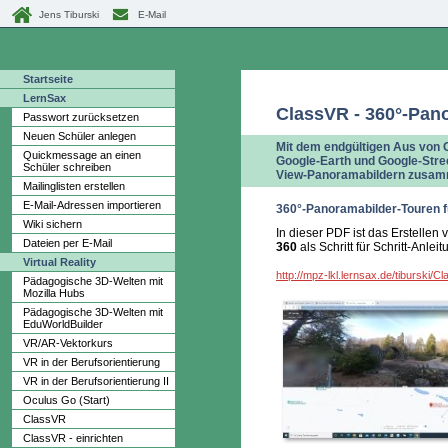
Jens Tiburski
E-Mail
Startseite
LernSax
ClassVR - 360°-Pan
Passwort zurücksetzen
Neuen Schüler anlegen
Mit dem endgültigen Aus von G
Quickmessage an einen
Google-Earth und Google-Street
Schüler schreiben
View-Panoramabildern zusa
Mailinglisten erstellen
E-Mail-Adressen importieren
360°-Panoramabilder-Touren f
Wiki sichern
In dieser PDF ist das Erstelle
Dateien per E-Mail
360
als Schritt für Schritt-Anleit
Virtual Reality
http://mpz-lkl.lernsax.de/tiburski/
Pädagogische 3D-Welten mit
Mozilla Hubs
Pädagogische 3D-Welten mit
EduWorldBuilder
VR/AR-Vektorkurs
VR in der Berufsorientierung
VR in der Berufsorientierung II
Oculus Go (Start)
ClassVR
ClassVR - einrichten