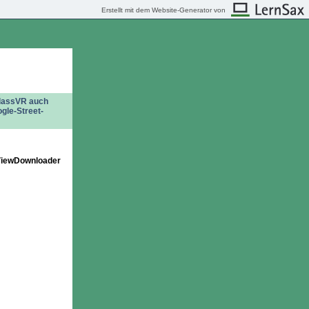
Erstellt mit dem Website-Generator von
ClassVR auch
ogle-Street-
ViewDownloader