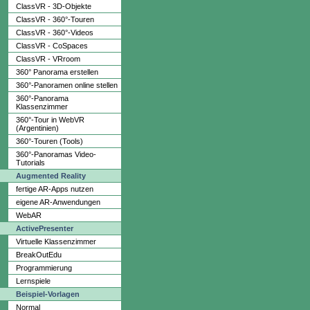
ClassVR - 3D-Objekte
ClassVR - 360°-Touren
ClassVR - 360°-Videos
ClassVR - CoSpaces
ClassVR - VRroom
360° Panorama erstellen
360°-Panoramen online stellen
360°-Panorama
Klassenzimmer
360°-Tour in WebVR
(Argentinien)
360°-Touren (Tools)
360°-Panoramas Video-
Tutorials
Augmented Reality
fertige AR-Apps nutzen
eigene AR-Anwendungen
WebAR
ActivePresenter
Virtuelle Klassenzimmer
BreakOutEdu
Programmierung
Lernspiele
Beispiel-Vorlagen
Normal