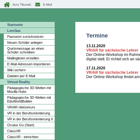
Jens Tiburski
E-Mail
Startseite
LernSax
Termine
Passwort zurücksetzen
Neuen Schüler anlegen
13.11.2020
Quickmessage an einen
VR/AR für sächsische Lehrer
Schüler schreiben
Der Online-Workshop im Rahmen
Mailinglisten erstellen
digital statt. Er richtet sich 
E-Mail-Adressen importieren
17.11.2020
Wiki sichern
VR/AR für sächsische Lehrer
Dateien per E-Mail
Der Online-Workshop findet am 
Virtual Reality
Pädagogische 3D-Welten mit
Mozilla Hubs
Pädagogische 3D-Welten mit
EduWorldBuilder
VR/AR-Vektorkurs
VR in der Berufsorientierung
VR in der Berufsorientierung II
Oculus Go (Start)
ClassVR
ClassVR - einrichten