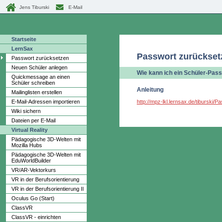
Jens Tiburski
E-Mail
Startseite
LernSax
Passwort zurückset
Passwort zurücksetzen
Neuen Schüler anlegen
Wie kann ich ein Schüler-Pas
Quickmessage an einen
Schüler schreiben
Anleitung
Mailinglisten erstellen
E-Mail-Adressen importieren
http://mpz-lkl.lernsax.de/tiburski
Wiki sichern
Dateien per E-Mail
Virtual Reality
Pädagogische 3D-Welten mit
Mozilla Hubs
Pädagogische 3D-Welten mit
EduWorldBuilder
VR/AR-Vektorkurs
VR in der Berufsorientierung
VR in der Berufsorientierung II
Oculus Go (Start)
ClassVR
ClassVR - einrichten