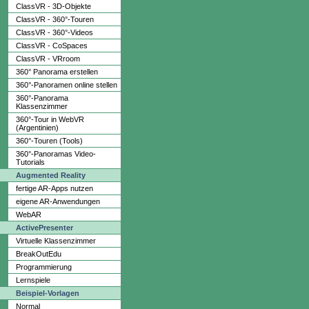
ClassVR - 3D-Objekte
ClassVR - 360°-Touren
ClassVR - 360°-Videos
ClassVR - CoSpaces
ClassVR - VRroom
360° Panorama erstellen
360°-Panoramen online stellen
360°-Panorama
Klassenzimmer
360°-Tour in WebVR
(Argentinien)
360°-Touren (Tools)
360°-Panoramas Video-
Tutorials
Augmented Reality
fertige AR-Apps nutzen
eigene AR-Anwendungen
WebAR
ActivePresenter
Virtuelle Klassenzimmer
BreakOutEdu
Programmierung
Lernspiele
Beispiel-Vorlagen
Normal