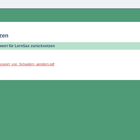
zen
swort für LernSax zurücksetzen
/Passwort_von_Schuelern_aendern.pdf