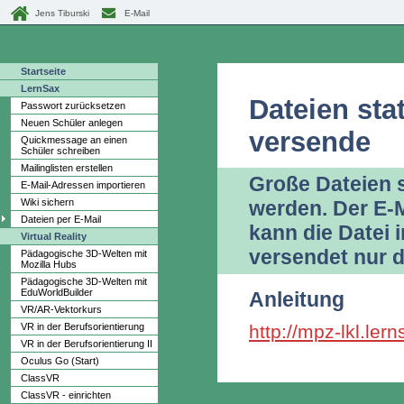
Jens Tiburski
E-Mail
Startseite
LernSax
Dateien sta
Passwort zurücksetzen
Neuen Schüler anlegen
versende
Quickmessage an einen
Schüler schreiben
Mailinglisten erstellen
Große Dateien s
E-Mail-Adressen importieren
Wiki sichern
werden. Der E-M
Dateien per E-Mail
kann die Datei
Virtual Reality
versendet nur d
Pädagogische 3D-Welten mit
Mozilla Hubs
Pädagogische 3D-Welten mit
EduWorldBuilder
Anleitung
VR/AR-Vektorkurs
VR in der Berufsorientierung
http://mpz-lkl.le
VR in der Berufsorientierung II
Oculus Go (Start)
ClassVR
ClassVR - einrichten