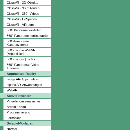
ClassVR - 3D-Objekte
ClassVR - 360°-Touren
ClassVR - 360°-Videos
ClassVR - CoSpaces
ClassVR - VRroom
360° Panorama erstellen
360°-Panoramen online stellen
360°-Panorama
Klassenzimmer
360°-Tour in WebVR
(Argentinien)
360°-Touren (Tools)
360°-Panoramas Video-
Tutorials
Augmented Reality
fertige AR-Apps nutzen
eigene AR-Anwendungen
WebAR
ActivePresenter
Virtuelle Klassenzimmer
BreakOutEdu
Programmierung
Lernspiele
Beispiel-Vorlagen
Normal