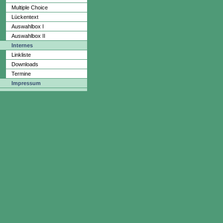
Multiple Choice
Lückentext
Auswahlbox I
Auswahlbox II
Internes
Linkliste
Downloads
Termine
Impressum